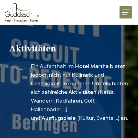
HOME
RESTAURANTS
HOTEL MARTHA
Aktivitäten
EVENTS
Ein Aufenthalt im
Hotel Martha
bietet
BUSINESS
jedoch nicht nur Kulinarik und
FEIERN
Geselligkeit. Im näheren Umfeld bieten
sich zahlreiche
Aktivitäten
(Natur,
GENUSSWELT
Wandern, Radfahren, Golf,
Hallenbäder …)
AKTUELLES
JOBS
VORSTELLUNG
KONTAKT
und
Ausflugsziele
(Kultur, Events …) an.