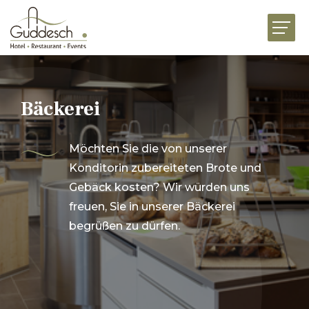
HOME
RESTAURANTS
HOTEL MARTHA
Bäckerei
EVENTS
Möchten Sie die von unserer
BUSINESS
Konditorin zubereiteten Brote und
FEIERN
Gebäck kosten? Wir würden uns
freuen, Sie in unserer Bäckerei
GENUSSWELT
begrüßen zu dürfen.
AKTUELLES
JOBS
VORSTELLUNG
KONTAKT