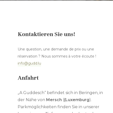
DE
FR
Kontaktieren Sie uns!
EN
NL
Une question, une demande de prix ou une
réservation ? Nous sommes à votre écoute !
info@gudd.lu
Anfahrt
„A Guddesch“ befindet sich in Beringen, in
der Nähe von
Mersch
(
(Luxemburg
).
Parkmöglichkeiten finden Sie in unserer