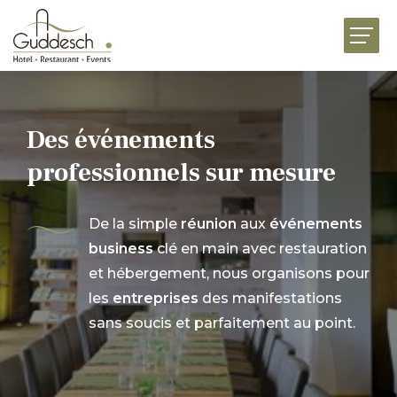
ACCUEIL
RESTAURANTS
HÔTEL MARTHA
Des événements
ÉVÉNEMENTS
professionnels sur mesure
BUSINESS
De la simple
réunion
aux
événements
FESTIVITÉS
business
clé en main avec restauration
et hébergement, nous organisons pour
UNIVERS DE SAVEURS
les
entreprises
des manifestations
sans soucis et parfaitement au point.
ACTUALITÉS
JOBS
PRÉSENTATION
CONTACT