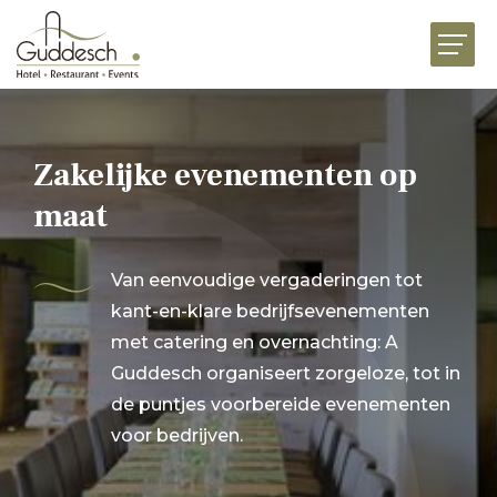
HOME
RESTAURANTS
HOTEL MARTHA
Zakelijke evenementen op
EVENEMENTEN
maat
BUSINESS
Van eenvoudige vergaderingen tot
FESTIVITEITEN
kant-en-klare bedrijfsevenementen
met catering en overnachting: A
DELICATESSENWERELD
Guddesch organiseert zorgeloze, tot in
de puntjes voorbereide evenementen
NIEUWS
JOBS
PRESENTATIE
CONTACT
voor bedrijven.