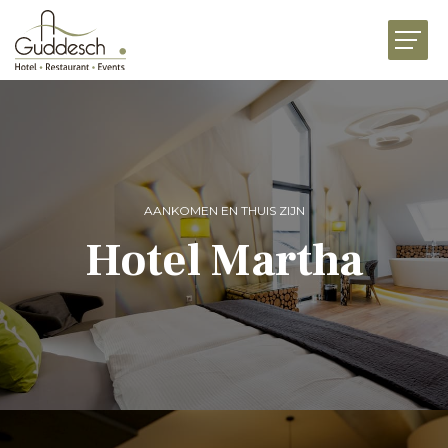
HOME
RESTAURANTS
HOTEL MARTHA
EVENEMENTEN
AANKOMEN EN THUIS ZIJN
BUSINESS
Hotel Martha
FESTIVITEITEN
DELICATESSENWERELD
NIEUWS
JOBS
PRESENTATIE
CONTACT