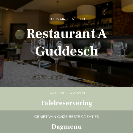
NL
CULINAIR GENIETEN
Restaurant A
FR
DE
Guddesch
EN
TAFEL RESERVEREN
Tafelreservering
GENIET VAN ONZE BESTE CREATIES
Dagmenu