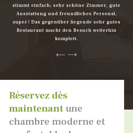
e
stimmt einfach; sehr schöne Zimmer, gute
haft
Ausstattung und freundliches Personal,
Gas
 noch
super ! Das gegenüber liegende sehr gutes
des 
en
Restaurant macht den Besuch weiterhin
n
tel
komplett.
sch
ERWIN RUBINGH
Réservez dès
maintenant
une
chambre moderne et