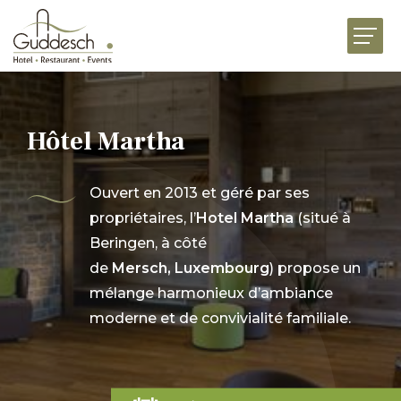
ACCUEIL
RESTAURANTS
HÔTEL MARTHA
Hôtel Martha
ÉVÉNEMENTS
Ouvert en 2013 et géré par ses
BUSINESS
propriétaires, l’
Hotel Martha
(situé à
FESTIVITÉS
Beringen, à côté
de
Mersch,
Luxembourg
) propose un
UNIVERS DE SAVEURS
mélange harmonieux d’ambiance
moderne et de convivialité familiale.
ACTUALITÉS
JOBS
PRÉSENTATION
CONTACT