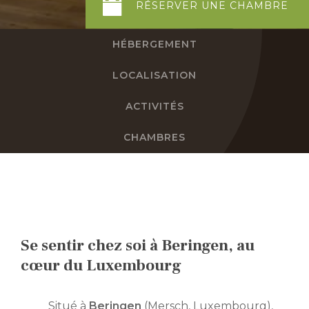
RÉSERVER
UNE
CHAMBRE
FR
HÉBERGEMENT
DE
LOCALISATION
EN
ACTIVITÉS
NL
CHAMBRES
Se sentir chez soi à Beringen, au
cœur du Luxembourg
Situé à
Beringen
(Mersch, Luxembourg),