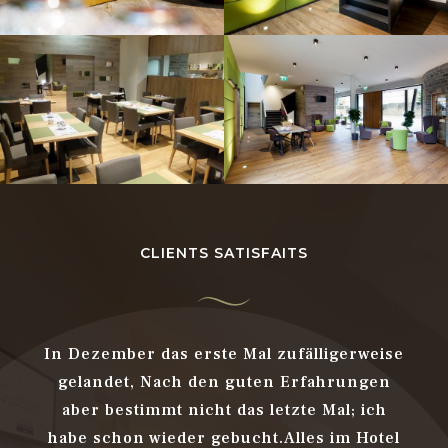
CLIENTS SATISFAITS
ugt.
In Dezember das erste Mal zufälligerweise
Das
cher
gelandet, Nach den guten Erfahrungen
Die
 für
aber bestimmt nicht das letzte Mal; ich
ein
habe schon wieder gebucht.Alles im Hotel