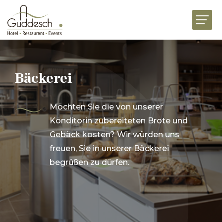
HOME
RESTAURANTS
HOTEL MARTHA
Bäckerei
EVENTS
Möchten Sie die von unserer
BUSINESS
Konditorin zubereiteten Brote und
FEIERN
Gebäck kosten? Wir würden uns
freuen, Sie in unserer Bäckerei
GENUSSWELT
begrüßen zu dürfen.
AKTUELLES
JOBS
VORSTELLUNG
KONTAKT