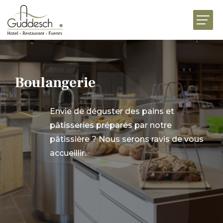
ACCUEIL
RESTAURANTS
HÔTEL MARTHA
Boulangerie
ÉVÉNEMENTS
Envie de déguster des pains et
BUSINESS
pâtisseries préparés par notre
FESTIVITÉS
pâtissière ? Nous serons ravis de vous
accueillir.
UNIVERS DE SAVEURS
ACTUALITÉS
JOBS
PRÉSENTATION
CONTACT