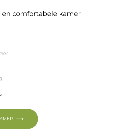
 en comfortabele kamer
amer
s
g
²
KAMER