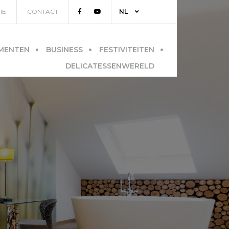
IE
CONTACT
NL
FR
MENTEN
BUSINESS
FESTIVITEITEN
DE
DELICATESSENWERELD
EN