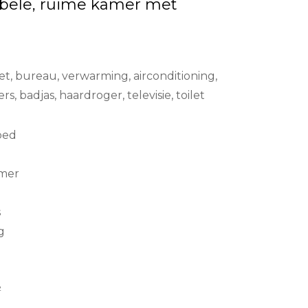
bele, ruime kamer met
et, bureau, verwarming, airconditioning,
rs, badjas, haardroger, televisie, toilet
bed
amer
s
g
²