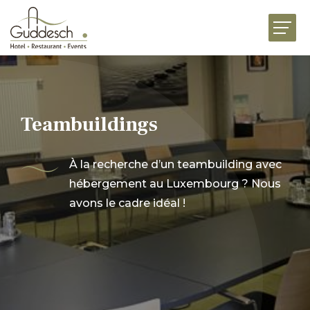
ACCUEIL
RESTAURANTS
HÔTEL MARTHA
Teambuildings
ÉVÉNEMENTS
BUSINESS
À la recherche d’un teambuilding avec
hébergement au Luxembourg ? Nous
FESTIVITÉS
avons le cadre idéal !
UNIVERS DE SAVEURS
ACTUALITÉS
JOBS
PRÉSENTATION
CONTACT