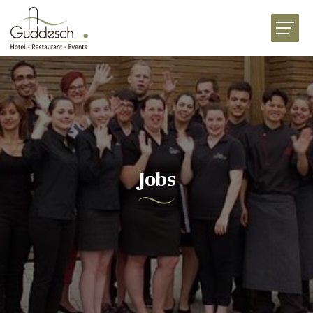
HOME
RESTAURANTS
HOTEL MARTHA
EVENTS
BUSINESS
Jobs
CELEBRATIONS
GOURMET FOOD SHOP
NEWS
JOBS
ABOUT US
CONTACT US