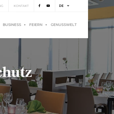
NG
KONTAKT
DE
FR
BUSINESS
FEIERN
GENUSSWELT
EN
NL
chutz