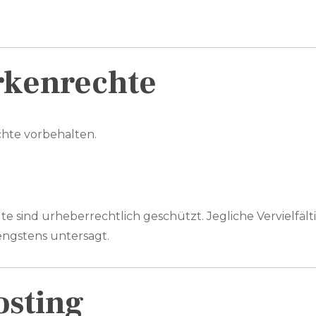
rkenrechte
chte vorbehalten.
lte sind urheberrechtlich geschützt. Jegliche Vervielfä
engstens untersagt.
osting