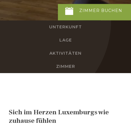
ZIMMER
BUCHEN
DE
UNTERKUNFT
FR
LAGE
EN
AKTIVITÄTEN
NL
ZIMMER
Sich im Herzen Luxemburgs wie
zuhause fühlen