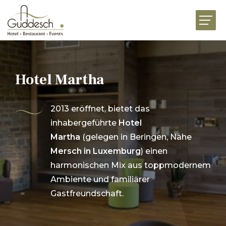
HOME
RESTAURANTS
HOTEL MARTHA
Hotel Martha
EVENTS
2013 eröffnet, bietet das
BUSINESS
inhabergeführte
Hotel
FEIERN
Martha
(gelegen in Beringen, Nähe
Mersch
in Luxemburg
) einen
GENUSSWELT
harmonischen Mix aus toppmodernem
Ambiente und familiärer
AKTUELLES
JOBS
VORSTELLUNG
KONTAKT
Gastfreundschaft.