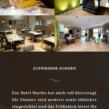
ZUFRIEDENE KUNDEN
weise
Das Hotel Martha hat mich voll überzeugt.
In D
gen
Die Zimmer sind modern sowie stilsicher
ge
ich
eingerichtet und das Frühstück bietet für
ab