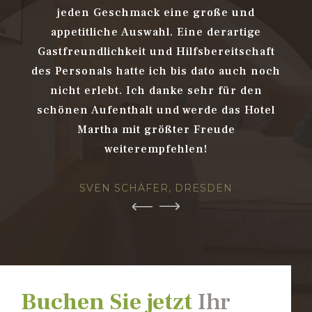
otel
jeden Geschmack eine große und
hab
 gute
appetitliche Auswahl. Eine derartige
stim
al,
Gastfreundlichkeit und Hilfsbereitschaft
Au
gutes
des Personals hatte ich bis dato auch noch
supe
hin
nicht erlebt. Ich danke sehr für den
Re
schönen Aufenthalt und werde das Hotel
Martha mit größter Freude
weiterempfehlen!
SVEN SCHÄFER, DRESDEN
Buchen Sie jetzt
Ihr